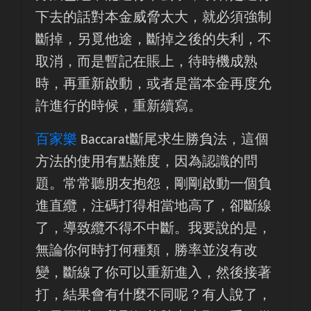
下去的話對本金威脅太大，就必須強制
斷掉，另覓他途，斷掉之後的失利，不
取消，而是暫記在賬上，待時機成熟
時，再重新啟動，或者是當本金再度允
許進行的時候，重新續寫。
百家樂
Baccarat斷尾求生勝負法，這個
方法的使用有點難度，因為認識的問
題。常常聽朋友抱怨，剛剛啟動一個負
進直纜，注碼打得相當地高了，卻斷線
了，導致纜不得不中斷。我要說的是，
無論你何時打何種類，勝率並沒有改
變，斷線了你可以重新進入，然後接著
打，結果會有什麼不同呢？有人說了，