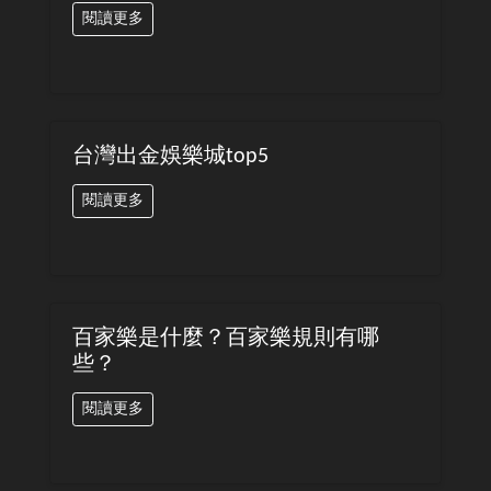
閱讀更多
台灣出金娛樂城top5
閱讀更多
百家樂是什麼？百家樂規則有哪
些？
閱讀更多