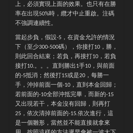
上，必須實現上面的效果。也只有在勝
率在出現50%時，纜才中止重啟。注碼
不強調連續性。
當起步負，假設-5，在資金允許的情況
下（至少300-500碼），你接打10，勝，
則此回合結束；若負，再接打10，若負
接打10.。。。直到勝出1手10，與前面
的-5抵消；然後打15或是20，每勝一
手，沖掉前面一個-10，直到本金回歸；
若前面的-10全部沖抵完畢，而新的-15
又出現若干，本金沒有回歸，則再打
25，依次清掉前面的-15.依次進行，這
是一個雛形，當然並不能直接就拿來
用，按照這樣的方法遲早會被一波大下