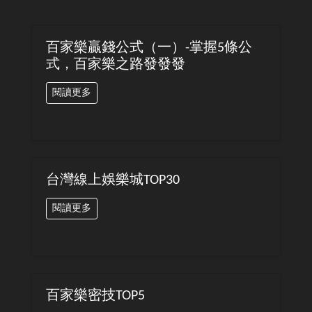
百家樂贏錢公式（一）-掌握5條公
式，百家樂之路發發發
閱讀更多
台灣線上娛樂城TOP30
閱讀更多
百家樂密技TOP5